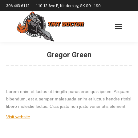
306.463.6112
110 12 Ave E, Kindersley, SK S0L 1S0
Gregor Green
You are here:
Lorem enim et luctus ut fringilla purus eros quis ipsum. Aliquam
bibendum, est a semper malesuada enim et luctus hendre ritnisl
libero molestie lectus. Cras justo non justo venenatis element.
Visit website